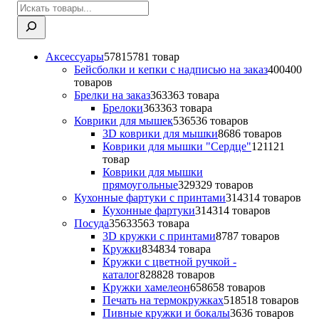
Аксессуары
5781
5781 товар
Бейсболки и кепки с надписью на заказ
400
400
товаров
Брелки на заказ
363
363 товара
Брелоки
363
363 товара
Коврики для мышек
536
536 товаров
3D коврики для мышки
86
86 товаров
Коврики для мышки "Сердце"
121
121
товар
Коврики для мышки
прямоугольные
329
329 товаров
Кухонные фартуки с принтами
314
314 товаров
Кухонные фартуки
314
314 товаров
Посуда
3563
3563 товара
3D кружки с принтами
87
87 товаров
Кружки
834
834 товара
Кружки с цветной ручкой -
каталог
828
828 товаров
Кружки хамелеон
658
658 товаров
Печать на термокружках
518
518 товаров
Пивные кружки и бокалы
36
36 товаров