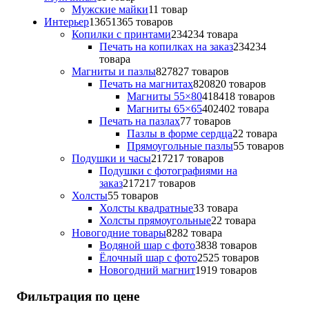
Мужские майки
1
1 товар
Интерьер
1365
1365 товаров
Копилки с принтами
234
234 товара
Печать на копилках на заказ
234
234
товара
Магниты и пазлы
827
827 товаров
Печать на магнитах
820
820 товаров
Магниты 55×80
418
418 товаров
Магниты 65×65
402
402 товара
Печать на пазлах
7
7 товаров
Пазлы в форме сердца
2
2 товара
Прямоугольные пазлы
5
5 товаров
Подушки и часы
217
217 товаров
Подушки с фотографиями на
заказ
217
217 товаров
Холсты
5
5 товаров
Холсты квадратные
3
3 товара
Холсты прямоугольные
2
2 товара
Новогодние товары
82
82 товара
Водяной шар с фото
38
38 товаров
Ёлочный шар с фото
25
25 товаров
Новогодний магнит
19
19 товаров
Фильтрация по цене