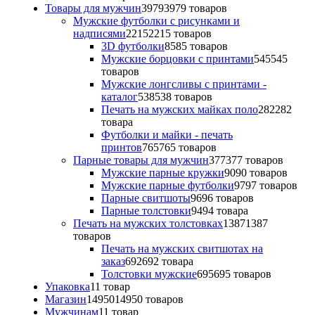
Товары для мужчин
3979
3979 товаров
Мужские футболки с рисунками и
надписями
2215
2215 товаров
3D футболки
85
85 товаров
Мужские борцовки с принтами
545
545
товаров
Мужские лонгсливы с принтами -
каталог
538
538 товаров
Печать на мужских майках поло
282
282
товара
Футболки и майки - печать
принтов
765
765 товаров
Парные товары для мужчин
377
377 товаров
Мужские парные кружки
90
90 товаров
Мужские парные футболки
97
97 товаров
Парные свитшоты
96
96 товаров
Парные толстовки
94
94 товара
Печать на мужских толстовках
1387
1387
товаров
Печать на мужских свитшотах на
заказ
692
692 товара
Толстовки мужские
695
695 товаров
Упаковка
1
1 товар
Магазин
14950
14950 товаров
Мужчинам
1
1 товар