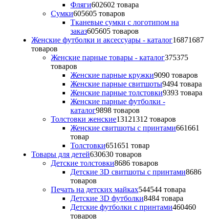
Фляги
602
602 товара
Сумки
605
605 товаров
Тканевые сумки с логотипом на
заказ
605
605 товаров
Женские футболки и аксессуары - каталог
1687
1687
товаров
Женские парные товары - каталог
375
375
товаров
Женские парные кружки
90
90 товаров
Женские парные свитшоты
94
94 товара
Женские парные толстовки
93
93 товара
Женские парные футболки -
каталог
98
98 товаров
Толстовки женские
1312
1312 товаров
Женские свитшоты с принтами
661
661
товар
Толстовки
651
651 товар
Товары для детей
630
630 товаров
Детские толстовки
86
86 товаров
Детские 3D свитшоты с принтами
86
86
товаров
Печать на детских майках
544
544 товара
Детские 3D футболки
84
84 товара
Детские футболки с принтами
460
460
товаров