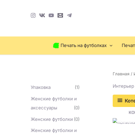
Перейти
П
к
о
содержимому
и
с
к
Печать на футболках
Печат
Главная
/ 
Интерьер
Упаковка
(1)
Женские футболки и
Кот
аксессуары
(0)
КО
Женские футболки
(0)
Женские футболки и