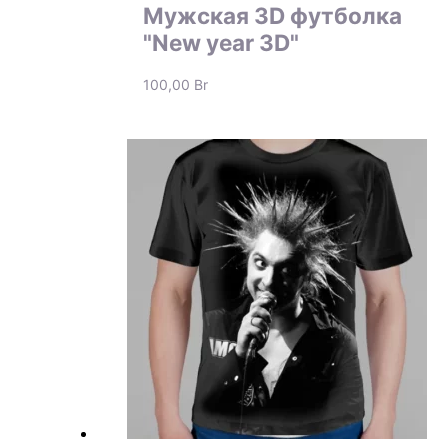
Мужская 3D футболка
"New year 3D"
100,00
Br