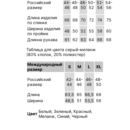
Российский
44-
46-
48-
50-
52-
54-
размер
46
48
50
52
54
56
Длина изделия
66
68
70
72
74
75
по спинке
Ширина изделия
48
50
52
55
58
60
по пройме
Длинна рукава
61
62
63
64
66
68
Таблица для цвета серый-меланж
(80% хлопок, 20% полиэстер)
Международный
S
M
L
XL
размер
Российский
42-
44-
46-
48-
размер
44
46
48
50
Длина
63,5
65
66,5
68
Ширина
48,5
51
53,5
56
Белый, Зеленый, Красный,
Цвет
Меланж, Синий, Черный