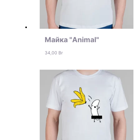
Майка "Animal"
34,00
Br