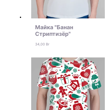
Майка "Банан
Стриптизёр"
34,00
Br