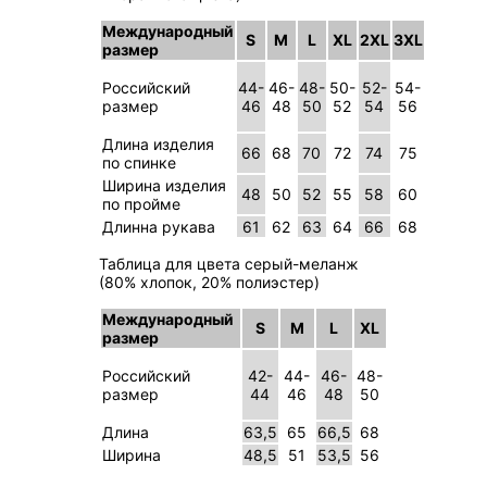
Международный
S
M
L
XL
2XL
3XL
размер
Российский
44-
46-
48-
50-
52-
54-
размер
46
48
50
52
54
56
Длина изделия
66
68
70
72
74
75
по спинке
Ширина изделия
48
50
52
55
58
60
по пройме
Длинна рукава
61
62
63
64
66
68
Таблица для цвета серый-меланж
(80% хлопок, 20% полиэстер)
Международный
S
M
L
XL
размер
Российский
42-
44-
46-
48-
размер
44
46
48
50
Длина
63,5
65
66,5
68
Ширина
48,5
51
53,5
56