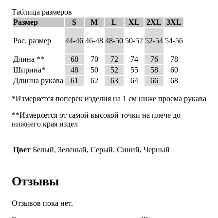
Таблица размеров
Размер
S
M
L
XL
2XL
3XL
Рос. размер
44-46
46-48
48-50
50-52
52-54
54-56
Длина **
68
70
72
74
76
78
Ширина*
48
50
52
55
58
60
Длинна рукава
61
62
63
64
66
68
*Измеряется поперек изделия на 1 см ниже проема рукава
**Измеряется от самой высокой точки на плече до
нижнего края издел
Цвет
Белый, Зеленый, Серый, Синий, Черный
Отзывы
Отзывов пока нет.