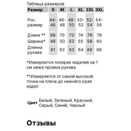
Таблица размеров
Размер
S
M
L
XL
2XL
3XL
Рос.
44-
46-
48-
50-
52-
54-
размер
46
48
50
52
54
56
Длина **
68
70
72
74
76
78
Ширина*
48
50
52
55
58
60
Длинна
61
62
63
64
66
68
рукава
*Измеряется поперек изделия на 1
см ниже проема рукава
**Измеряется от самой высокой
точки на плече до нижнего края
издел
Белый, Зеленый, Красный,
Цвет
Серый, Синий, Черный
Отзывы