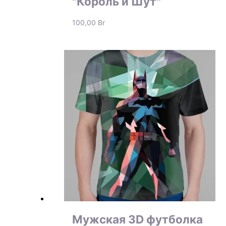
"Король и Шут"
100,00
Br
Мужская 3D футболка