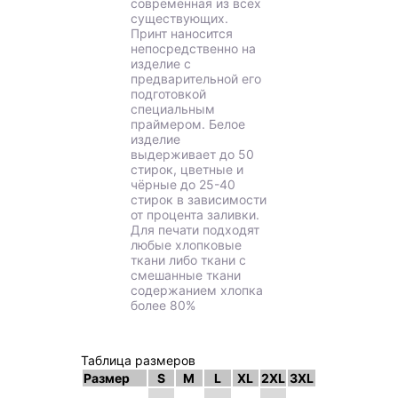
современная из всех
существующих.
Принт наносится
непосредственно на
изделие с
предварительной его
подготовкой
специальным
праймером. Белое
изделие
выдерживает до 50
стирок, цветные и
чёрные до 25-40
стирок в зависимости
от процента заливки.
Для печати подходят
любые хлопковые
ткани либо ткани с
смешанные ткани
содержанием хлопка
более 80%
Таблица размеров
Размер
S
M
L
XL
2XL
3XL