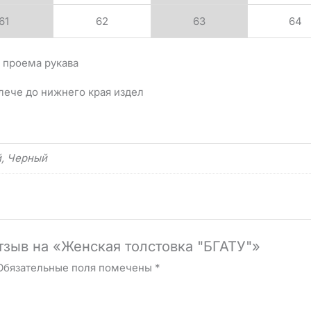
61
62
63
64
 проема рукава
лече до нижнего края издел
й, Черный
отзыв на «Женская толстовка "БГАТУ"»
Обязательные поля помечены
*