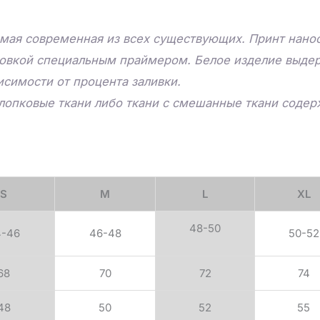
мая современная из всех существующих. Принт нанос
товкой специальным праймером. Белое изделие выдер
исимости от процента заливки.
лопковые ткани либо ткани с смешанные ткани соде
S
M
L
XL
48-50
4-46
46-48
50-52
68
70
72
74
48
50
52
55