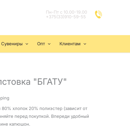
Пн-Пт с 10.00-19.00
+375(33)910-59-55
Сувениры
Опт
Клиентам
лстовка "БГАТУ"
pping
 80% хлопок 20% полиэстер (зависит от
чняйте перед покупкой. Впереди удобный
пине капюшон.