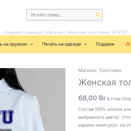
Поиск:
Главная страница
/
Магазин
/
Женская толстовка "БГАТУ"
ь на кружках
Печать на одежде
Подарки
Магазин
,
Толстовки
Количество
товара
Женская то
Женская
толстовка
68,00
Br
& Free Shi
"БГАТУ"
Состав 100% хлопок или
выбранного цвета). Уто
карман «кенгуру», на с