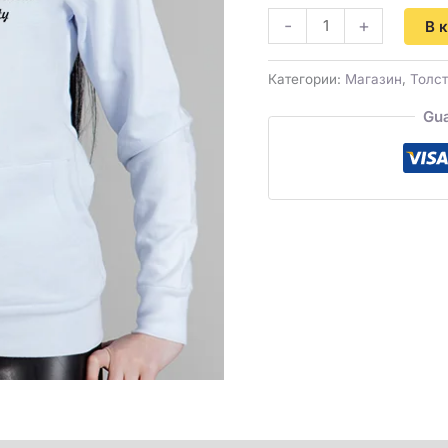
-
+
В 
Категории:
Магазин
,
Толс
Gua