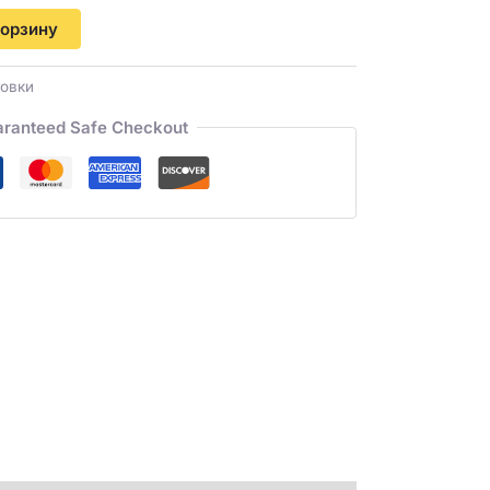
корзину
товки
ranteed Safe Checkout