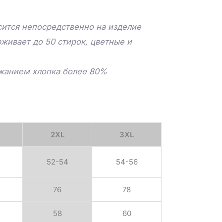
ится непосредственно на изделие
живает до 50 стирок, цветные и
ржанием хлопка более 80%
2XL
3XL
52-54
54-56
76
78
58
60