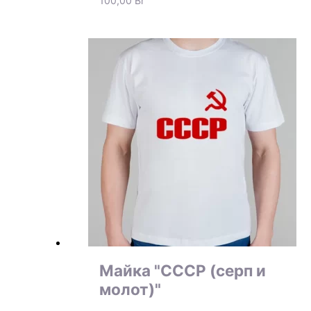
100,00
Br
Майка "СССР (серп и
молот)"