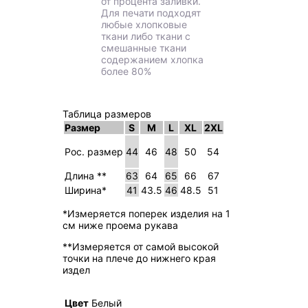
от процента заливки.
Для печати подходят
любые хлопковые
ткани либо ткани с
смешанные ткани
содержанием хлопка
более 80%
Таблица размеров
Размер
S
M
L
XL
2XL
Рос. размер
44
46
48
50
54
Длина **
63
64
65
66
67
Ширина*
41
43.5
46
48.5
51
*Измеряется поперек изделия на 1
см ниже проема рукава
**Измеряется от самой высокой
точки на плече до нижнего края
издел
Цвет
Белый