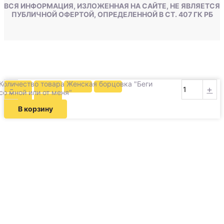
ВСЯ ИНФОРМАЦИЯ, ИЗЛОЖЕННАЯ НА САЙТЕ, НЕ ЯВЛЯЕТСЯ
ПУБЛИЧНОЙ ОФЕРТОЙ, ОПРЕДЕЛЕННОЙ В СТ. 407 ГК РБ
Количество товара Женская борцовка "Беги
-
+
со мной или от меня"
В корзину