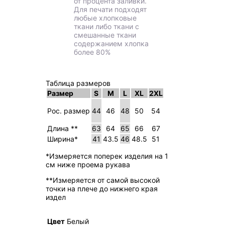
от процента заливки.
Для печати подходят
любые хлопковые
ткани либо ткани с
смешанные ткани
содержанием хлопка
более 80%
Таблица размеров
Размер
S
M
L
XL
2XL
Рос. размер
44
46
48
50
54
Длина **
63
64
65
66
67
Ширина*
41
43.5
46
48.5
51
*Измеряется поперек изделия на 1
см ниже проема рукава
**Измеряется от самой высокой
точки на плече до нижнего края
издел
Цвет
Белый