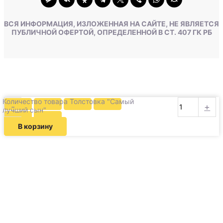
ВСЯ ИНФОРМАЦИЯ, ИЗЛОЖЕННАЯ НА САЙТЕ, НЕ ЯВЛЯЕТСЯ
ПУБЛИЧНОЙ ОФЕРТОЙ, ОПРЕДЕЛЕННОЙ В СТ. 407 ГК РБ
Количество товара Толстовка "Самый
-
+
лучший сын"
В корзину