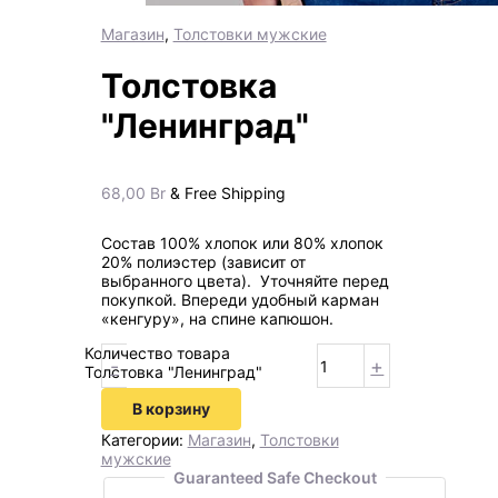
Магазин
,
Толстовки мужские
Толстовка
"Ленинград"
68,00
Br
& Free Shipping
Состав 100% хлопок или 80% хлопок
20% полиэстер (зависит от
выбранного цвета). Уточняйте перед
покупкой. Впереди удобный карман
«кенгуру», на спине капюшон.
Количество товара
-
+
Толстовка "Ленинград"
В корзину
Категории:
Магазин
,
Толстовки
мужские
Guaranteed Safe Checkout