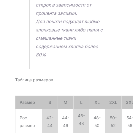
стирок в зависимости от
процента заливки.
Для печати подходят любые
хлопковые ткани либо ткани с
смешанные ткани
содержанием хлопка более
80%
Таблица размеров
Размер
S
M
L
XL
2XL
3X
46-
Рос.
42-
44-
48-
50-
54
48
размер
44
46
50
52
56