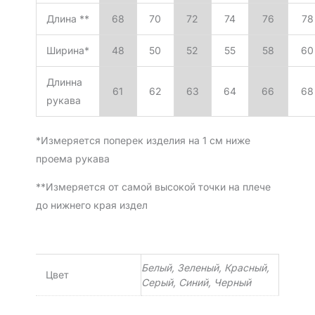
Длина **
68
70
72
74
76
78
Ширина*
48
50
52
55
58
60
Длинна
61
62
63
64
66
68
рукава
*Измеряется поперек изделия на 1 см ниже
проема рукава
**Измеряется от самой высокой точки на плече
до нижнего края издел
Белый, Зеленый, Красный,
Цвет
Серый, Синий, Черный