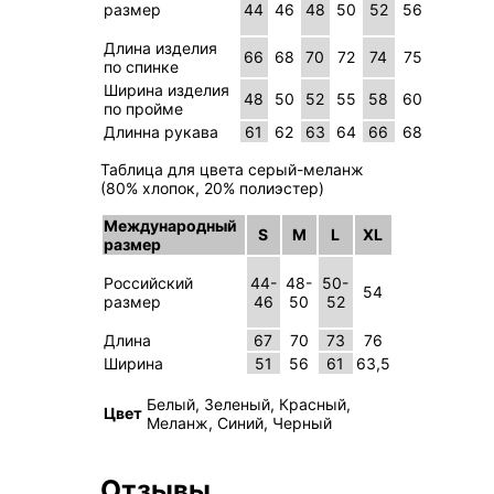
размер
44
46
48
50
52
56
Длина изделия
66
68
70
72
74
75
по спинке
Ширина изделия
48
50
52
55
58
60
по пройме
Длинна рукава
61
62
63
64
66
68
Таблица для цвета серый-меланж
(80% хлопок, 20% полиэстер)
Международный
S
M
L
XL
размер
Российский
44-
48-
50-
54
размер
46
50
52
Длина
67
70
73
76
Ширина
51
56
61
63,5
Белый, Зеленый, Красный,
Цвет
Меланж, Синий, Черный
Отзывы