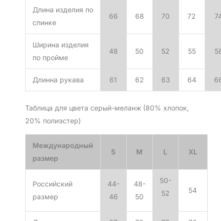
Длина изделия по
66
68
70
72
7
спинке
Ширина изделия
48
50
52
55
5
по пройме
Длинна рукава
61
62
63
64
6
Таблица для цвета серый-меланж (80% хлопок,
20% полиэстер)
Международный
S
M
L
XL
размер
50-
Российский
44-
48-
54
52
размер
46
50