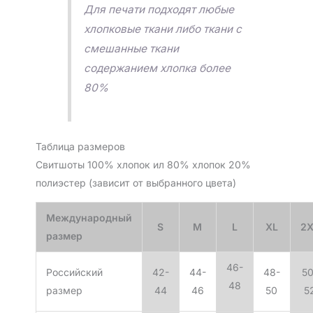
Для печати подходят любые
хлопковые ткани либо ткани с
смешанные ткани
содержанием хлопка более
80%
Таблица размеров
Свитшоты 100% хлопок ил 80% хлопок 20%
полиэстер (зависит от выбранного цвета)
Международный
S
M
L
XL
2X
размер
46-
Российский
42-
44-
48-
50
48
размер
44
46
50
5