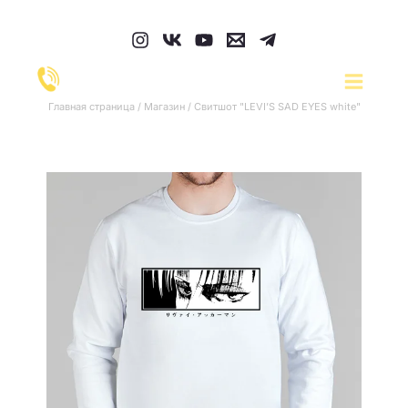
Перейти
к
содержимому
Главная страница
/
Магазин
/
Свитшот "LEVI’S SAD EYES white"
Количество
товара
Свитшот
"LEVI'S
SAD
EYES
white"