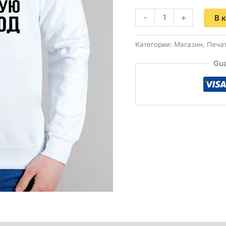
-
+
В 
Категории:
Магазин
,
Печат
Gua