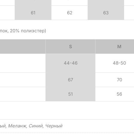
61
62
63
пок, 20% полиэстер)
S
M
44-46
48-50
67
70
51
56
ый, Меланж, Синий, Черный