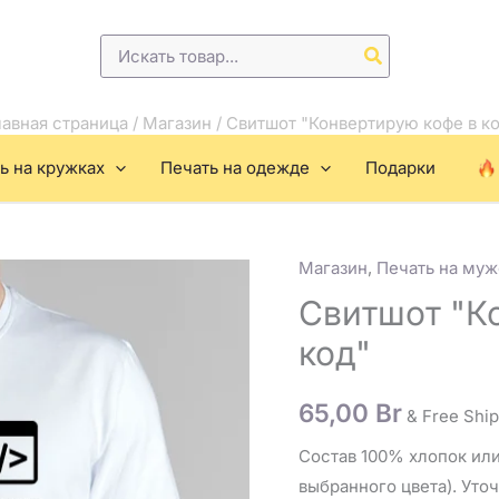
Поиск:
авная страница
/
Магазин
/
Свитшот "Конвертирую кофе в к
ь на кружках
Печать на одежде
Подарки
Магазин
,
Печать на муж
Количество
товара
Свитшот "К
Свитшот
код"
"Конвертирую
кофе
65,00
Br
& Free Shi
в
код"
Состав 100% хлопок или
выбранного цвета). Уто