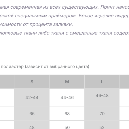
мая современная из всех существующих. Принт нанос
товкой специальным праймером. Белое изделие выдер
исимости от процента заливки.
лопковые ткани либо ткани с смешанные ткани соде
полиэстер (зависит от выбранного цвета)
S
M
L
46-48
42-44
44-46
66
68
70
48
50
52