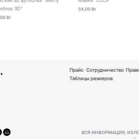
ская 3D футболка "Merry
Майка "СССР"
istmas 3D"
34,00
Br
,00
Br
Прайс
Сотрудничество
Прави
Таблицы размеров
ВСЯ ИНФОРМАЦИЯ, ИЗЛО