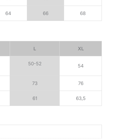
64
66
68
L
XL
50-52
54
73
76
61
63,5