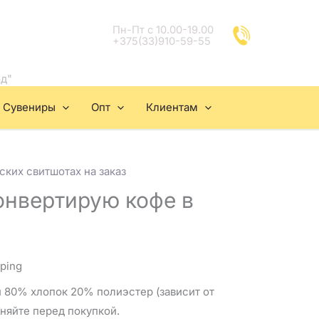
Пн-Пт с 10.00-19.00
+375(33)910-59-55
од"
Сувениры
Опт
Клиентам
ских свитшотах на заказ
онвертирую кофе в
pping
 80% хлопок 20% полиэстер (зависит от
чняйте перед покупкой.