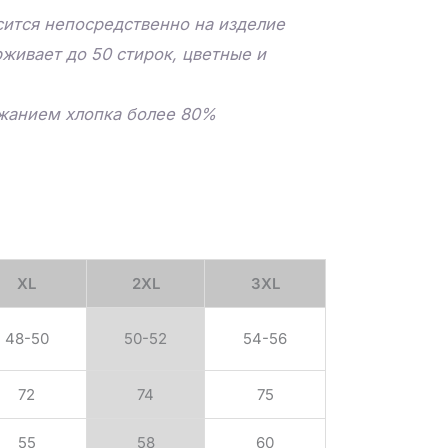
ится непосредственно на изделие
живает до 50 стирок, цветные и
ржанием хлопка более 80%
XL
2XL
3XL
48-50
50-52
54-56
72
74
75
55
58
60