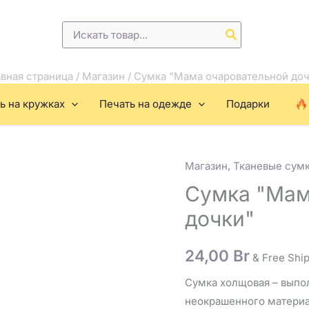
Поиск:
вная страница
/
Магазин
/
Сумка "Мама очаровательной доч
ь на кружках
Печать на одежде
Подарки
Магазин
,
Тканевые сумк
Количество
товара
Сумка "Мам
Сумка
дочки"
"Мама
очаровательной
24,00
Br
& Free Shi
дочки"
Сумка холщовая – выпо
неокрашенного материал