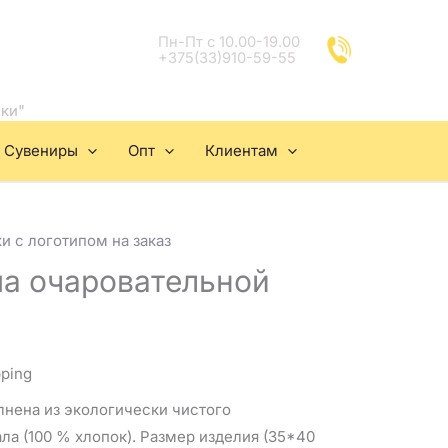
Пн-Пт с 10.00-19.00
+375(33)910-59-55
ки"
Сувениры
Опт
Клиентам
и с логотипом на заказ
а очаровательной
pping
лнена из экологически чистого
а (100 % хлопок). Размер изделия (35*40