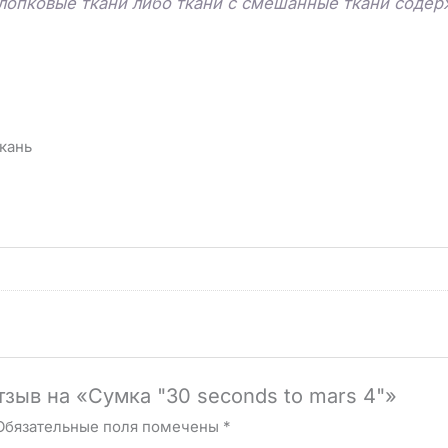
лопковые ткани либо ткани с смешанные ткани соде
ткань
тзыв на «Сумка "30 seconds to mars 4"»
Обязательные поля помечены
*