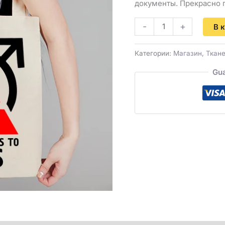
документы. Прекрасно п
-
+
В 
Категории:
Магазин
,
Ткане
Gua