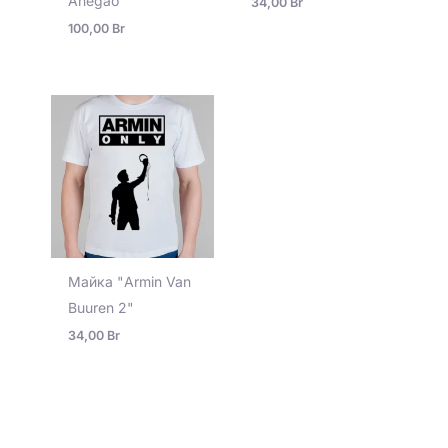
Ahegao"
34,00
Br
100,00
Br
Майка "Armin Van
Buuren 2"
34,00
Br