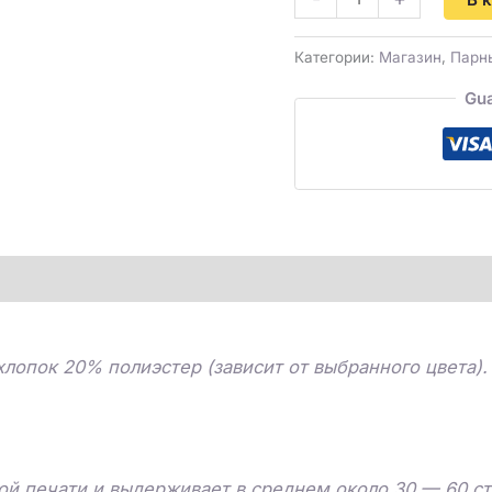
Категории:
Магазин
,
Парн
Gua
лопок 20% полиэстер (зависит от выбранного цвета).
й печати и выдерживает в среднем около 30 — 60 ст