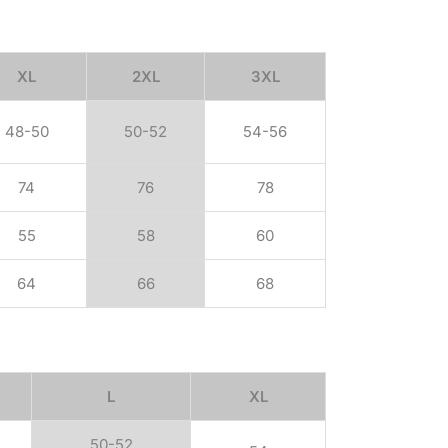
XL
2XL
3XL
48-50
50-52
54-56
74
76
78
55
58
60
64
66
68
L
XL
50-52