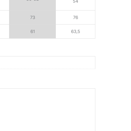
54
73
76
61
63,5