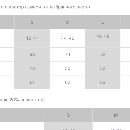
полиэстер (зависит от выбранного цвета)
S
M
L
46-48
42-44
44-46
68
70
72
48
50
52
61
62
63
пок, 20% полиэстер)
S
M