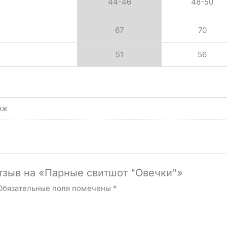
44-46
48-50
67
70
51
56
нж
отзыв на «Парные свитшот "Овечки"»
Обязательные поля помечены
*