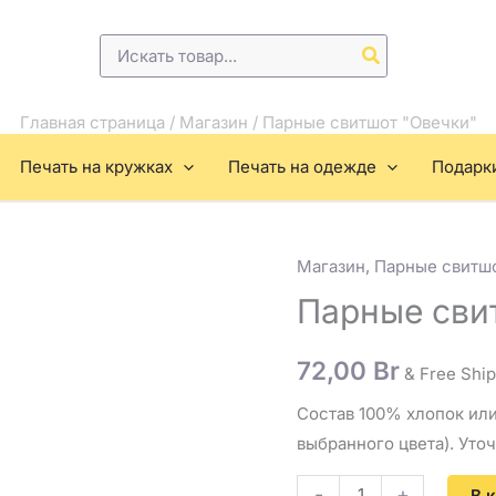
Поиск:
Главная страница
/
Магазин
/
Парные свитшот "Овечки"
Печать на кружках
Печать на одежде
Подарк
Магазин
,
Парные свитш
Количество
товара
Парные сви
Парные
свитшот
72,00
Br
& Free Shi
"Овечки"
Состав 100% хлопок или
выбранного цвета). Уто
-
+
В 