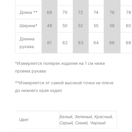
Длина **
68
70
72
74
76
78
Ширина*
48
50
52
55
58
60
Длинна
61
62
63
64
66
68
рукава
*Измеряется поперек изделия на 1 см ниже
проема рукава
**Измеряется от самой высокой точки на плече
до нижнего края издел
Белый, Зеленый, Красный,
Цвет
Серый, Синий, Черный