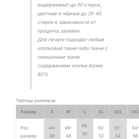
выдерживает до 50 стирок,
цветные и чёрные до 25-40
стирок в зависимости от
процента заливки.
Для печати подходят любые
хлопковые ткани либо ткани с
смешанные ткани
содержанием хлопка более
80%
Таблица размеров
Размер
S
M
L
XL
2XL
3X
48-
Рос.
44-
46-
50-
52-
54-
50
размер
46
48
52
54
56