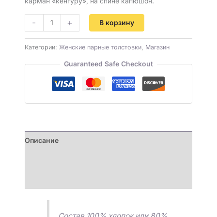
карман «кенгуру», на спине капюшон.
-
+
В корзину
Категории:
Женские парные толстовки
,
Магазин
Guaranteed Safe Checkout
Описание
Детали
Отзывы (0)
Состав 100% хлопок или 80%