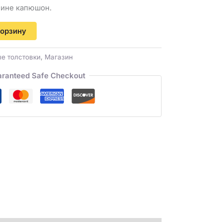
пине капюшон.
корзину
е толстовки
,
Магазин
ranteed Safe Checkout