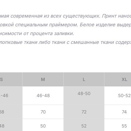
мая современная из всех существующих. Принт нанос
товкой специальным праймером. Белое изделие выдер
исимости от процента заливки.
лопковые ткани либо ткани с смешанные ткани соде
S
M
L
XL
48-50
4-46
46-48
50-52
68
70
72
74
48
50
52
55