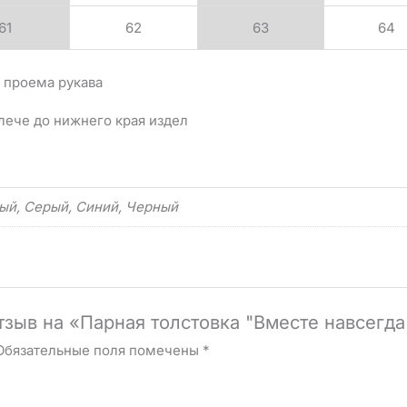
61
62
63
64
 проема рукава
лече до нижнего края издел
ый, Серый, Синий, Черный
тзыв на «Парная толстовка "Вместе навсегда
Обязательные поля помечены
*