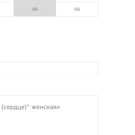
66
68
 (сердце)" женская»