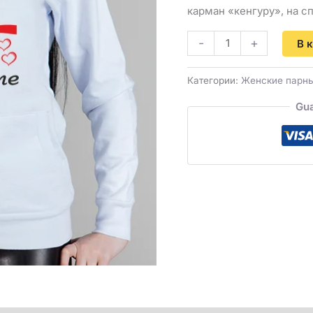
карман «кенгуру», на с
-
+
В 
Категории:
Женские парны
Gua