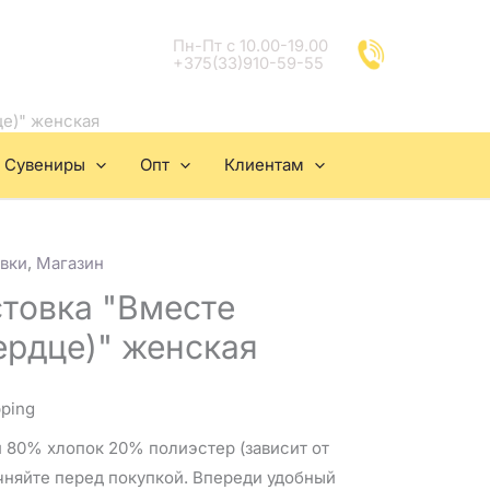
Пн-Пт с 10.00-19.00
+375(33)910-59-55
це)" женская
Сувениры
Опт
Клиентам
вки
,
Магазин
стовка "Вместе
ердце)" женская
pping
 80% хлопок 20% полиэстер (зависит от
чняйте перед покупкой. Впереди удобный