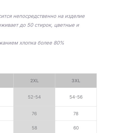
ится непосредственно на изделие
живает до 50 стирок, цветные и
ржанием хлопка более 80%
2XL
3XL
52-54
54-56
76
78
58
60