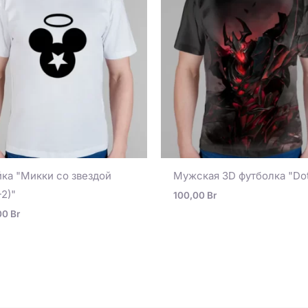
ка "Микки со звездой
Мужская 3D футболка "Do
-2)"
100,00
Br
00
Br