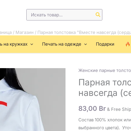
Поиск:
аница
/
Магазин
/
Парная толстовка "Вместе навсегда (серд
ь на кружках
Печать на одежде
Подарки
Женские парные толсто
Количество
товара
Парная тол
Парная
навсегда (с
толстовка
"Вместе
83,00
Br
& Free Shi
навсегда
(сердце)"
Состав 100% хлопок или
женская
выбранного цвета). Уто