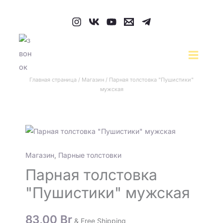
Перейти
к
содержимому
Главная страница
/
Магазин
/
Парная толстовка "Пушистики"
мужская
Количество
товара
Магазин
,
Парные толстовки
Парная
толстовка
Парная толстовка
"Пушистики"
"Пушистики" мужская
мужская
83,00
Br
& Free Shipping