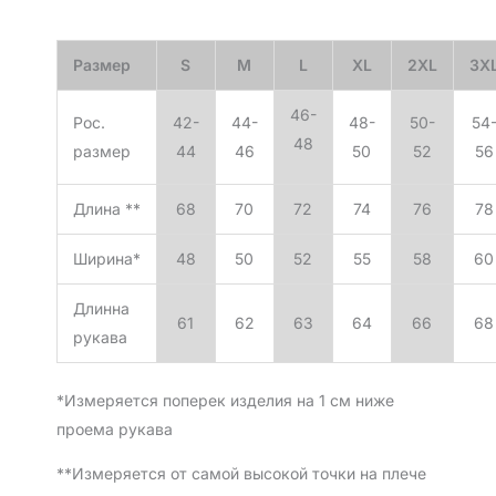
Размер
S
M
L
XL
2XL
3X
46-
Рос.
42-
44-
48-
50-
54
48
размер
44
46
50
52
56
Длина **
68
70
72
74
76
78
Ширина*
48
50
52
55
58
60
Длинна
61
62
63
64
66
68
рукава
*Измеряется поперек изделия на 1 см ниже
проема рукава
**Измеряется от самой высокой точки на плече