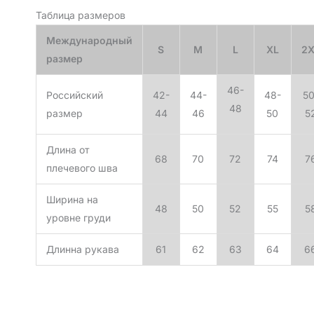
Таблица размеров
Международный
S
M
L
XL
2X
размер
46-
Российский
42-
44-
48-
50
48
размер
44
46
50
5
Длина от
68
70
72
74
7
плечевого шва
Ширина на
48
50
52
55
5
уровне груди
Длинна рукава
61
62
63
64
6