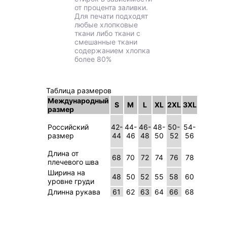
от процента заливки.
Для печати подходят
любые хлопковые
ткани либо ткани с
смешанные ткани
содержанием хлопка
более 80%
Таблица размеров
Международный
S
M
L
XL
2XL
3XL
размер
Российский
42-
44-
46-
48-
50-
54-
размер
44
46
48
50
52
56
Длина от
68
70
72
74
76
78
плечевого шва
Ширина на
48
50
52
55
58
60
уровне груди
Длинна рукава
61
62
63
64
66
68