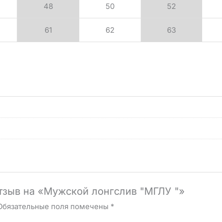
48
50
52
61
62
63
отзыв на «Мужской лонгслив "МГЛУ "»
Обязательные поля помечены
*