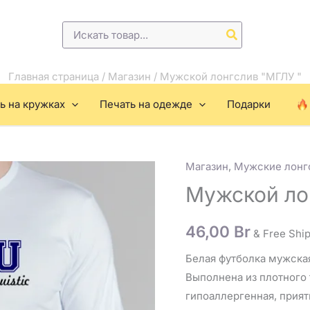
Поиск:
Главная страница
/
Магазин
/
Мужской лонгслив "МГЛУ "
ь на кружках
Печать на одежде
Подарки
Магазин
,
Мужские лонгс
Количество
товара
Мужской ло
Мужской
лонгслив
46,00
Br
& Free Shi
"МГЛУ
Белая футболка мужская
"
Выполнена из плотного 
гипоаллергенная, прият