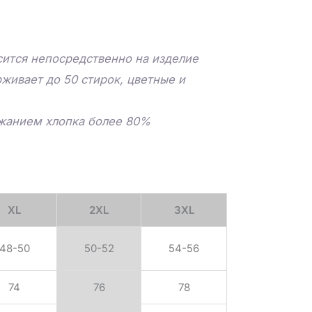
ится непосредственно на изделие
живает до 50 стирок, цветные и
ржанием хлопка более 80%
XL
2XL
3XL
48-50
50-52
54-56
74
76
78