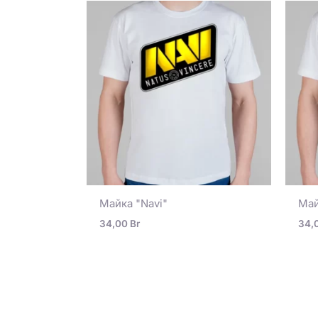
Майка "Navi"
Май
34,00
Br
34,