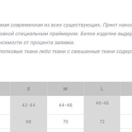
мая современная из всех существующих. Принт нанос
товкой специальным праймером. Белое изделие выдер
исимости от процента заливки.
лопковые ткани либо ткани с смешанные ткани соде
S
M
L
46-48
42-44
44-46
68
70
72