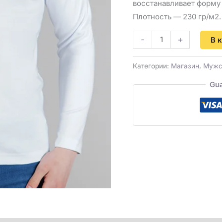
восстанавливает форму 
Плотность — 230 гр/м2.
-
+
В 
Категории:
Магазин
,
Мужск
Gua