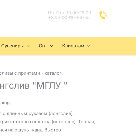
Пн-Пт с 10.00-19.00
+375(33)910-59-55
Сувениры
Опт
Клиентам
ливы с принтами - каталог
нгслив "МГЛУ "
pping
 с длинным рукавом (лонгслив).
трикотажного полотна (интерлок). Теплая,
ная на ощупь ткань, быстро