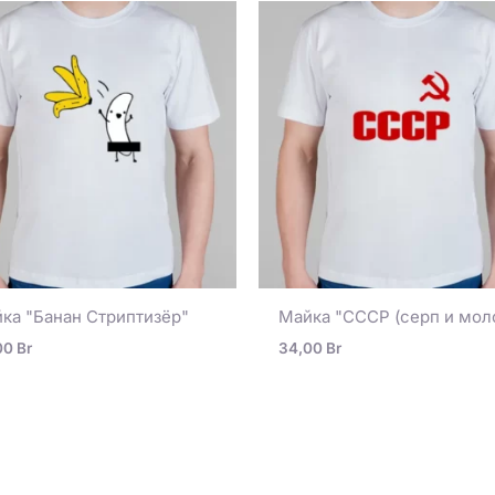
ка "Банан Стриптизёр"
Майка "СССР (серп и мол
00
Br
34,00
Br