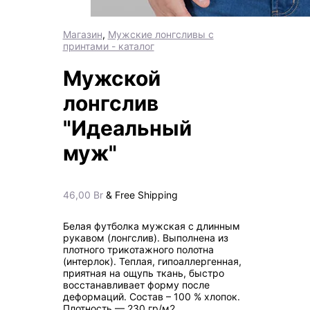
Магазин
,
Мужские лонгсливы с
принтами - каталог
Мужской
лонгслив
"Идеальный
муж"
46,00
Br
& Free Shipping
Белая футболка мужская с длинным
рукавом (лонгслив). Выполнена из
плотного трикотажного полотна
(интерлок). Теплая, гипоаллергенная,
приятная на ощупь ткань, быстро
восстанавливает форму после
деформаций. Состав – 100 % хлопок.
Плотность — 230 гр/м2.