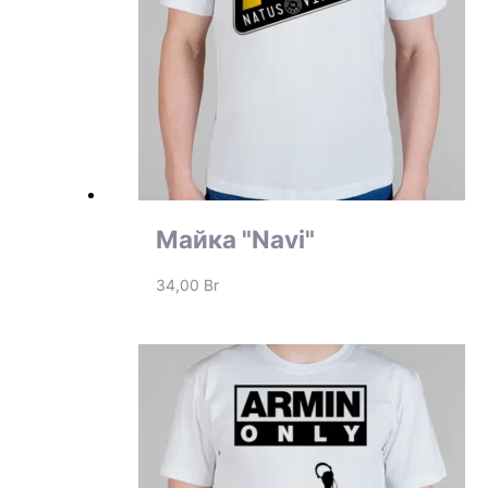
Майка "Navi"
34,00
Br