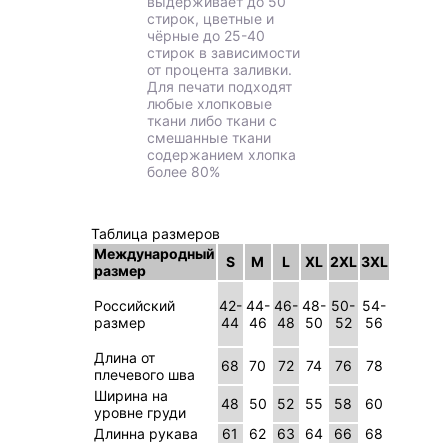
выдерживает до 50
стирок, цветные и
чёрные до 25-40
стирок в зависимости
от процента заливки.
Для печати подходят
любые хлопковые
ткани либо ткани с
смешанные ткани
содержанием хлопка
более 80%
Таблица размеров
Международный
S
M
L
XL
2XL
3XL
размер
Российский
42-
44-
46-
48-
50-
54-
размер
44
46
48
50
52
56
Длина от
68
70
72
74
76
78
плечевого шва
Ширина на
48
50
52
55
58
60
уровне груди
Длинна рукава
61
62
63
64
66
68