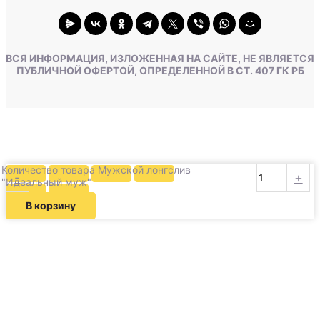
ВСЯ ИНФОРМАЦИЯ, ИЗЛОЖЕННАЯ НА САЙТЕ, НЕ ЯВЛЯЕТСЯ
ПУБЛИЧНОЙ ОФЕРТОЙ, ОПРЕДЕЛЕННОЙ В СТ. 407 ГК РБ
Количество товара Мужской лонгслив
-
+
"Идеальный муж"
В корзину