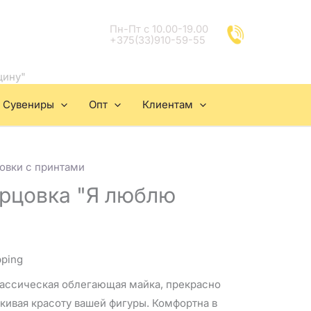
Пн-Пт с 10.00-19.00
+375(33)910-59-55
цину"
Сувениры
Опт
Клиентам
овки с принтами
рцовка "Я люблю
pping
ассическая облегающая майка, прекрасно
ркивая красоту вашей фигуры. Комфортна в