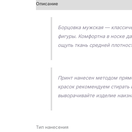
Описание
Детали
Отзывы (0)
Борцовка мужская — классиче
фигуры. Комфортна в носке да
ощупь ткань средней плотнос
Принт нанесен методом прямо
красок рекомендуем стирать 
выворачивайте изделие наизна
Тип нанесения