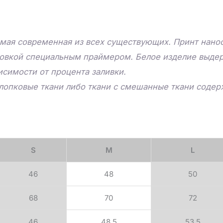
мая современная из всех существующих. Принт нанос
товкой специальным праймером. Белое изделие выдер
исимости от процента заливки.
лопковые ткани либо ткани с смешанные ткани соде
S
M
L
46
48
50
68
70
72
46
48.5
53.5