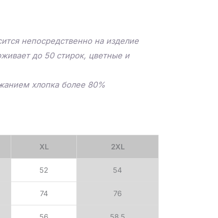
ится непосредственно на изделие
живает до 50 стирок, цветные и
ржанием хлопка более 80%
XL
2XL
52
54
74
76
56
58.5