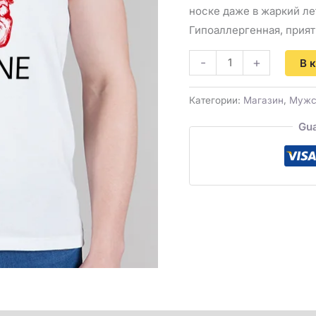
носке даже в жаркий ле
Гипоаллергенная, прият
-
+
В 
Категории:
Магазин
,
Мужс
Gua