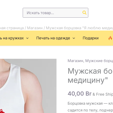
Поиск:
ная страница
/
Магазин
/
Мужская борцовка "Я люблю меди
ь на кружках
Печать на одежде
Подарки
Магазин
,
Мужские борц
Количество
товара
Мужская бо
Мужская
медицину"
борцовка
"Я
40,00
Br
& Free Shi
люблю
медицину"
Борцовка мужская — кл
садится по телу, подче