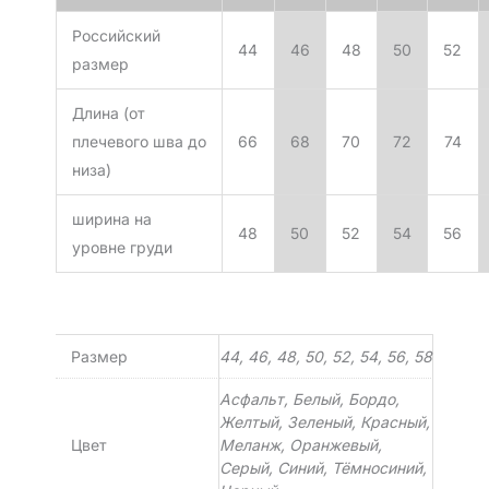
Российский
44
46
48
50
52
размер
Длина (от
плечевого шва до
66
68
70
72
74
низа)
ширина на
48
50
52
54
56
уровне груди
Размер
44, 46, 48, 50, 52, 54, 56, 58
Асфальт, Белый, Бордо,
Желтый, Зеленый, Красный,
Цвет
Меланж, Оранжевый,
Серый, Синий, Тёмносиний,