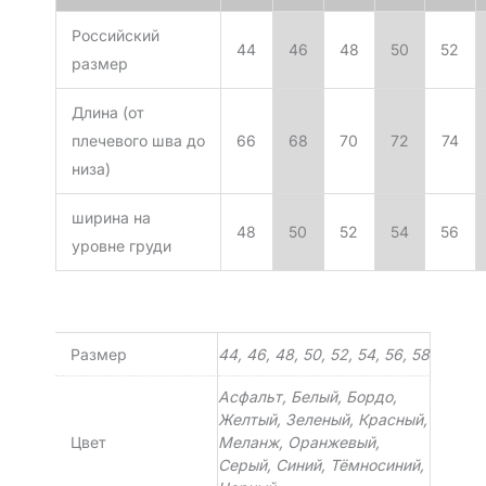
Российский
44
46
48
50
52
размер
Длина (от
плечевого шва до
66
68
70
72
74
низа)
ширина на
48
50
52
54
56
уровне груди
Размер
44, 46, 48, 50, 52, 54, 56, 58
Асфальт, Белый, Бордо,
Желтый, Зеленый, Красный,
Цвет
Меланж, Оранжевый,
Серый, Синий, Тёмносиний,