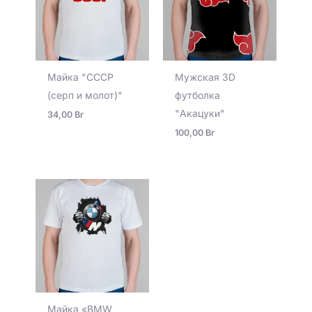
Майка "СССР
Мужская 3D
(серп и молот)"
футболка
"Акацуки"
34,00
Br
100,00
Br
Майка «BMW