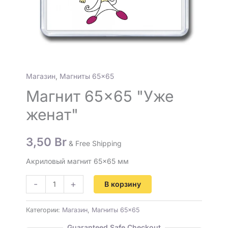
Магазин
,
Магниты 65×65
Магнит 65×65 "Уже
женат"
3,50
Br
& Free Shipping
Акриловый магнит 65×65 мм
-
+
В корзину
Категории:
Магазин
,
Магниты 65×65
Guaranteed Safe Checkout