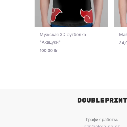
Мужская 3D футболка
Май
"Акацуки"
34,
100,00
Br
График работы: