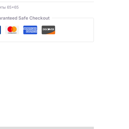
иты 65×65
ranteed Safe Checkout