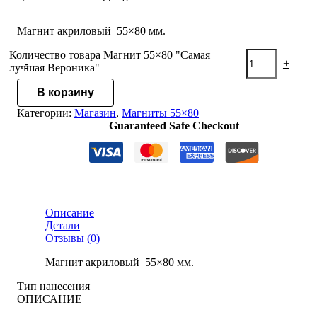
Магнит акриловый 55×80 мм.
Количество товара Магнит 55×80 "Самая
-
+
лучшая Вероника"
В корзину
Категории:
Магазин
,
Магниты 55×80
Guaranteed Safe Checkout
Описание
Детали
Отзывы (0)
Магнит акриловый 55×80 мм.
Тип нанесения
ОПИСАНИЕ