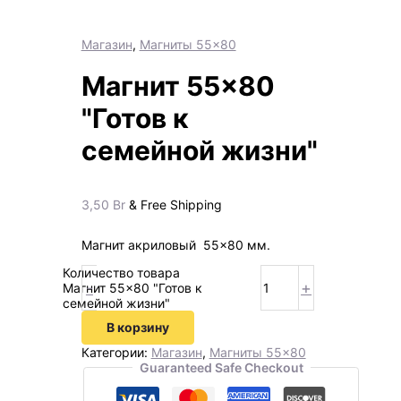
Магазин
,
Магниты 55×80
Магнит 55×80
"Готов к
семейной жизни"
3,50
Br
& Free Shipping
Магнит акриловый 55×80 мм.
Количество товара
-
+
Магнит 55×80 "Готов к
семейной жизни"
В корзину
Категории:
Магазин
,
Магниты 55×80
Guaranteed Safe Checkout