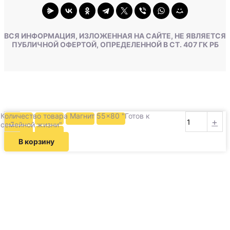
ВСЯ ИНФОРМАЦИЯ, ИЗЛОЖЕННАЯ НА САЙТЕ, НЕ ЯВЛЯЕТСЯ
ПУБЛИЧНОЙ ОФЕРТОЙ, ОПРЕДЕЛЕННОЙ В СТ. 407 ГК РБ
Количество товара Магнит 55×80 "Готов к
-
+
семейной жизни"
В корзину