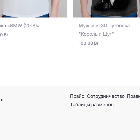
ка «BMW (2018)»
Мужская 3D футболка
"Король и Шут"
00
Br
100,00
Br
Прайс
Сотрудничество
Прави
Таблицы размеров