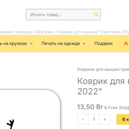
Поиск:
авная страница
/
Магазин
/
Коврик для мышки "Снеговик 20
ь на кружках
Печать на одежде
Подарки
Коврики для мышки пр
Количество
товара
Коврик для
Коврик
2022"
для
мышки
13,50
Br
& Free Ship
"Снеговик
2022"
-
+
В 