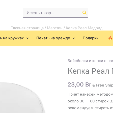
Поиск:
Главная страница
/
Магазин
/
Кепка Реал Мадрид
ь на кружках
Печать на одежде
Подарки
Бейсболки и кепки с на
Количество
товара
Кепка Реал
Кепка
Реал
23,00
Br
& Free Shi
Мадрид
Принт нанесен методом
около 30 — 60 стирок. 
рекомендуем стирать и