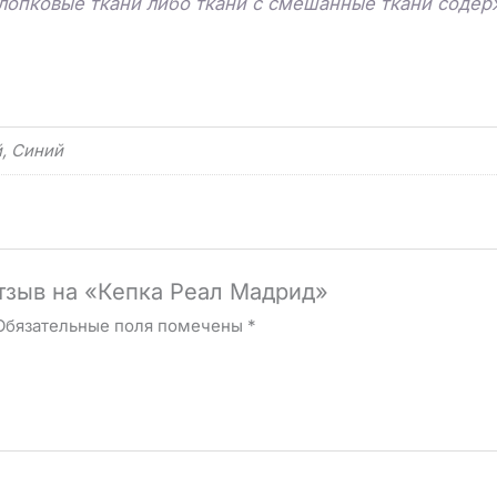
лопковые ткани либо ткани с смешанные ткани соде
, Синий
отзыв на «Кепка Реал Мадрид»
Обязательные поля помечены
*