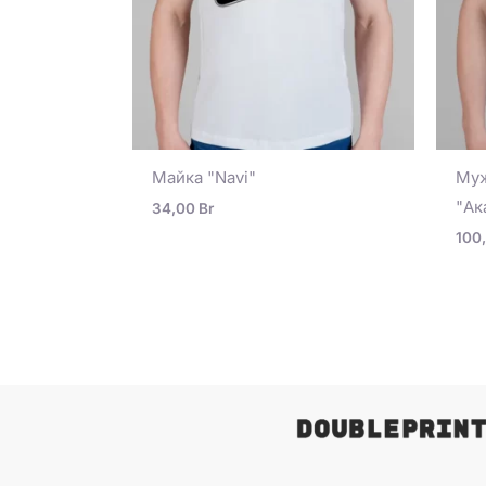
Майка "Navi"
Муж
"Ак
34,00
Br
100