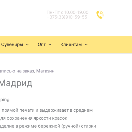
Пн-Пт с 10.00-19.00
+375(33)910-59-55
Сувениры
Опт
Клиентам
дписью на заказ
,
Магазин
 Мадрид
pping
 прямой печати и выдерживает в среднем
Для сохранения яркости красок
зделие в режиме бережной (ручной) стирки