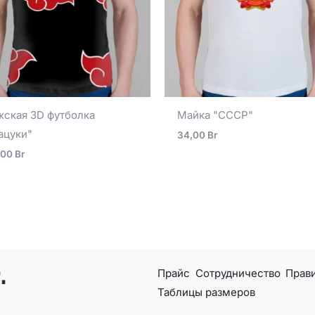
ская 3D футболка
Майка "СССР"
ацуки"
34,00
Br
,00
Br
Прайс
Сотрудничество
Прави
Таблицы размеров