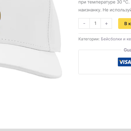
при температуре 30 °C.
наизнанку. Не использу
-
+
В 
Категории:
Бейсболки и ке
Gua