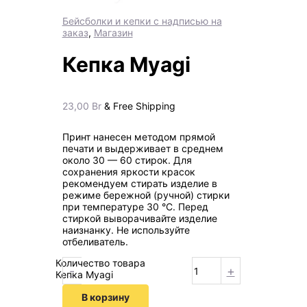
Бейсболки и кепки с надписью на
заказ
,
Магазин
Кепка Myagi
23,00
Br
& Free Shipping
Принт нанесен методом прямой
печати и выдерживает в среднем
около 30 — 60 стирок. Для
сохранения яркости красок
рекомендуем стирать изделие в
режиме бережной (ручной) стирки
при температуре 30 °C. Перед
стиркой выворачивайте изделие
наизнанку. Не используйте
отбеливатель.
Количество товара
-
+
Кепка Myagi
В корзину