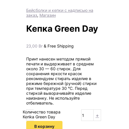
Бейсболки и кепки с надписью на
заказ
,
Магазин
Кепка Green Day
23,00
Br
& Free Shipping
Принт нанесен методом прямой
печати и выдерживает в среднем
около 30 — 60 стирок. Для
сохранения яркости красок
рекомендуем стирать изделие в
режиме бережной (ручной) стирки
при температуре 30 °C. Перед
стиркой выворачивайте изделие
наизнанку. Не используйте
отбеливатель.
Количество товара
-
+
Кепка Green Day
В корзину