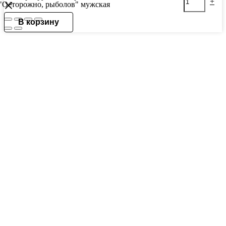
-
+
"Осторожно, рыболов" мужская
В корзину