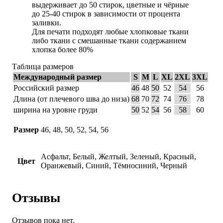
выдерживает до 50 стирок, цветные и чёрные
до 25-40 стирок в зависимости от процента
заливки.
Для печати подходят любые хлопковые ткани
либо ткани с смешанные ткани содержанием
хлопка более 80%
Таблица размеров
Международный размер
S
M
L
XL
2XL
3XL
Российский размер
46
48
50
52
54
56
Длина (от плечевого шва до низа)
68
70
72
74
76
78
ширина на уровне груди
50
52
54
56
58
60
Размер
46, 48, 50, 52, 54, 56
Асфальт, Белый, Желтый, Зеленый, Красный,
Цвет
Оранжевый, Синий, Тёмносиний, Черный
Отзывы
Отзывов пока нет.