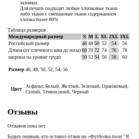
заливки.
Для печати подходят любые хлопковые ткани
либо ткани с смешанные ткани содержанием
хлопка более 80%
Таблица размеров
Международный размер
S
M
L
XL
2XL
3XL
Российский размер
46
48
50
52
54
56
Длина (от плечевого шва до низа)
68
70
72
74
76
78
ширина на уровне груди
50
52
54
56
58
60
Размер
46, 48, 50, 52, 54, 56
Асфальт, Белый, Желтый, Зеленый, Оранжевый,
Цвет
Синий, Тёмносиний, Черный
Отзывы
Отзывов пока нет.
Будьте первым, кто оставил отзыв на «Футболка поло "Я