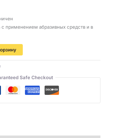
ничен
 с применением абразивных средств и в
е
корзину
и
ranteed Safe Checkout