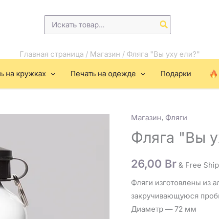
Поиск:
Главная страница
/
Магазин
/
Фляга "Вы уху ели?"
ь на кружках
Печать на одежде
Подарки
Магазин
,
Фляги
Количество
товара
Фляга "Вы у
Фляга
"Вы
26,00
Br
& Free Shi
уху
Фляги изготовлены из 
ели?"
закручивающуюся пробк
Диаметр — 72 мм