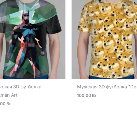
ская 3D футболка
Мужская 3D футболка "Do
tman Art"
100,00
Br
,00
Br