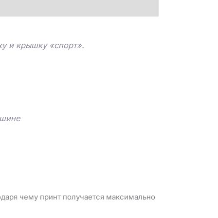
у и крышку «спорт».
ашине
годаря чему принт получается максимально