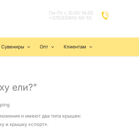
Пн-Пт с 10.00-19.00
+375(33)910-59-55
Сувениры
Опт
Клиентам
ху ели?"
pping
алюминия и имеют два типа крышек:
у и крышку «спорт».