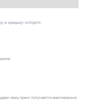
у и крышку «спорт».
ашине
годаря чему принт получается максимально