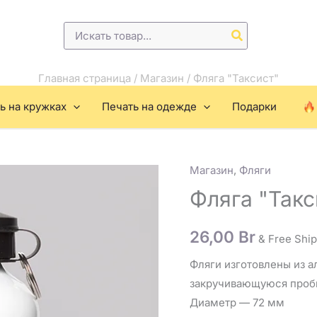
Поиск:
Главная страница
/
Магазин
/
Фляга "Таксист"
ь на кружках
Печать на одежде
Подарки
Магазин
,
Фляги
Количество
товара
Фляга "Такс
Фляга
"Таксист"
26,00
Br
& Free Shi
Фляги изготовлены из 
закручивающуюся пробк
Диаметр — 72 мм