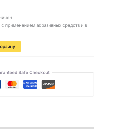
ничен
 с применением абразивных средств и в
е
корзину
и
ranteed Safe Checkout