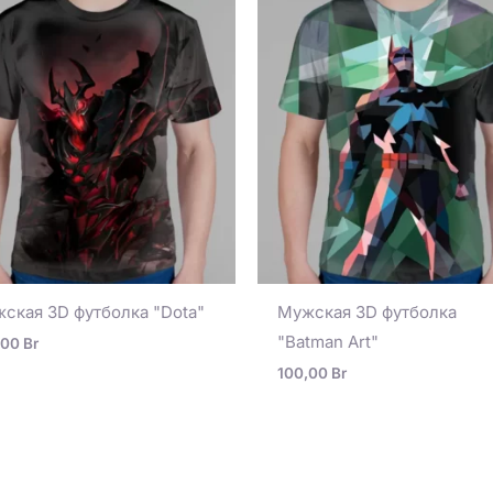
ская 3D футболка "Dota"
Мужская 3D футболка
"Batman Art"
,00
Br
100,00
Br