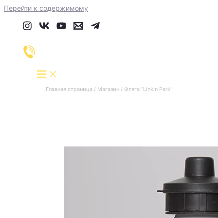
Перейти к содержимому
Главная страница
/
Магазин
/
Фляга "Linkin Park"