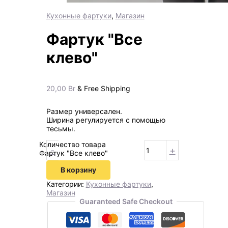
Кухонные фартуки
,
Магазин
Фартук "Все
клево"
20,00
Br
& Free Shipping
Размер универсален.
Ширина регулируется с помощью
тесьмы.
Количество товара
-
+
Фартук "Все клево"
В корзину
Категории:
Кухонные фартуки
,
Магазин
Guaranteed Safe Checkout