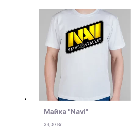
Майка "Navi"
34,00
Br