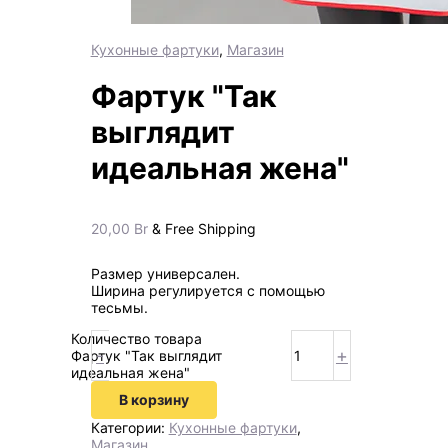
Кухонные фартуки
,
Магазин
Фартук "Так
выглядит
идеальная жена"
20,00
Br
& Free Shipping
Размер универсален.
Ширина регулируется с помощью
тесьмы.
Количество товара
-
+
Фартук "Так выглядит
идеальная жена"
В корзину
Категории:
Кухонные фартуки
,
Магазин