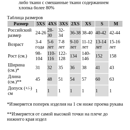
либо ткани с смешанные ткани содержанием
хлопка более 80%
Таблица размеров
Размер
5XS
4XS
3XS
2XS
XS
S
M
Российский
28-
32-
24-26
36-38
38-40
40-42
42-44
размер
30
34
3-4
5-6
7-8
9-10
11-12
13-14
15-16
Возраст
года
лет
лет
лет
лет
лет
лет
98-
110-
122-
140-
Рост (см.)
134
152
158
104
116
128
146
Ширина
31
32
35
36
38
41
43
(см.)*
Длина
45
48
51
54
57
60
63
(см.)**
Допуск (+/-)
1
1
1
1
1
1
1
см
*Измеряется поперек изделия на 1 см ниже проема рукава
**Измеряется от самой высокой точки на плече до
нижнего края издел