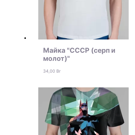
Майка "СССР (серп и
молот)"
34,00
Br