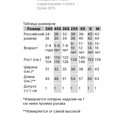
содержанием хлопка
более 80%
Таблица размеров
Размер
5XS
4XS
3XS
2XS
XS
S
M
Российский
24-
28-
32-
36-
38-
40-
42-
размер
26
30
34
38
40
42
44
9-
11-
13-
15-
3-4
5-6
7-8
Возраст
10
12
14
16
года
лет
лет
лет
лет
лет
лет
98-
110-
122-
140-
Рост (см.)
134
152
158
104
116
128
146
Ширина
31
32
35
36
38
41
43
(см.)*
Длина
45
48
51
54
57
60
63
(см.)**
Допуск
1
1
1
1
1
1
1
(+/-) см
*Измеряется поперек изделия на 1
см ниже проема рукава
**Измеряется от самой высокой