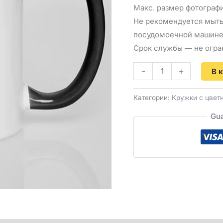
Макс. размер фотограф
Не рекомендуется мыть
посудомоечной машин
Срок службы ― не огра
-
+
В 
Категории:
Кружки с цветн
Gua