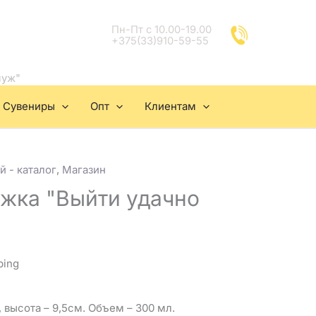
Пн-Пт с 10.00-19.00
+375(33)910-59-55
муж"
Сувениры
Опт
Клиентам
й - каталог
,
Магазин
ужка "Выйти удачно
ping
 высота – 9,5см. Объем – 300 мл.