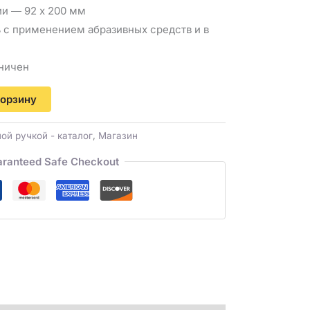
ии ― 92 х 200 мм
 с применением абразивных средств и в
е
ничен
корзину
ой ручкой - каталог
,
Магазин
ranteed Safe Checkout