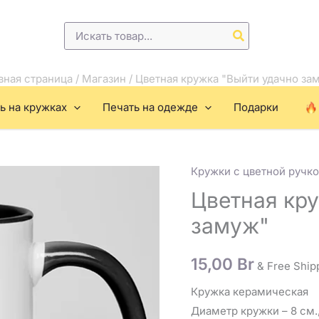
Поиск:
вная страница
/
Магазин
/
Цветная кружка "Выйти удачно за
ь на кружках
Печать на одежде
Подарки
Кружки с цветной ручко
Количество
товара
Цветная кр
Цветная
замуж"
кружка
"Выйти
15,00
Br
& Free Ship
удачно
замуж"
Кружка керамическая
Диаметр кружки – 8 см.,