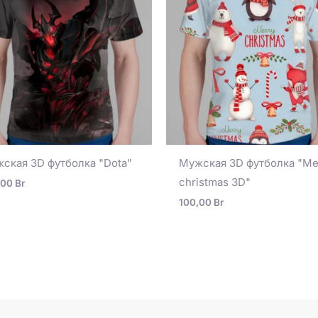
ская 3D футболка "Dota"
Мужская 3D футболка "Me
christmas 3D"
,00
Br
100,00
Br