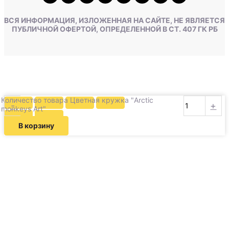
ВСЯ ИНФОРМАЦИЯ, ИЗЛОЖЕННАЯ НА САЙТЕ, НЕ ЯВЛЯЕТСЯ
ПУБЛИЧНОЙ ОФЕРТОЙ, ОПРЕДЕЛЕННОЙ В СТ. 407 ГК РБ
Количество товара Цветная кружка "Arctic
-
+
monkeys Art"
В корзину