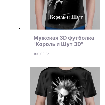
Мужская 3D футболка
"Король и Шут 3D"
100,00
Br