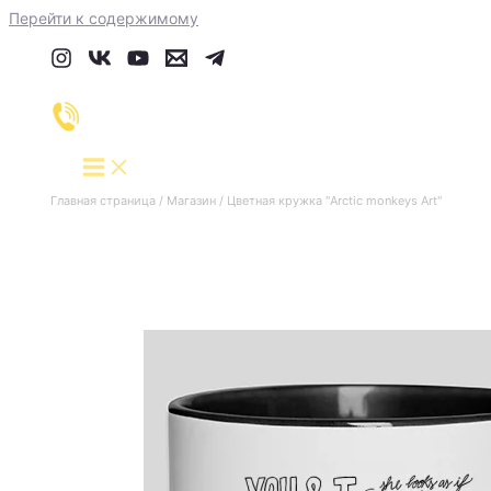
Перейти к содержимому
Главная страница
/
Магазин
/
Цветная кружка "Arctic monkeys Art"